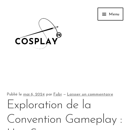
Aller
Aller
Menu
à
au
la
contenu
navigation
News
Galerie
Publié le
mai 6, 2024
par
Fubi
—
Laisser un commentaire
Exploration de la
Tutoriel
Convention Gameplay :
Événements