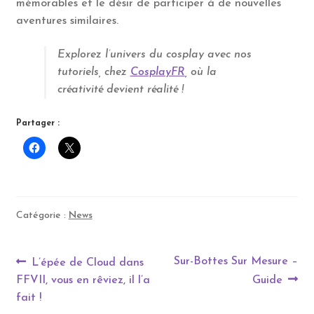
mémorables et le désir de participer à de nouvelles
aventures similaires.
Explorez l’univers du cosplay avec nos
tutoriels, chez
CosplayFR
, où la
créativité devient réalité !
Partager :
Catégorie :
News
Navigation
Article
Article
Sur-Bottes Sur Mesure –
L’épée de Cloud dans
précédent :
suivant :
FFVII, vous en rêviez, il l’a
Guide
de
fait !