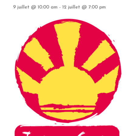
9 juillet @ 10:00 am
-
12 juillet @ 7:00 pm
Partenaires
Ouvrir
Compte
le
menu
enfant