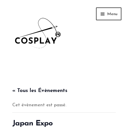
Aller
Aller
Menu
à
au
la
contenu
navigation
News
Galerie
« Tous les Évènements
Cet évènement est passé.
Tutoriel
Événements
Japan Expo