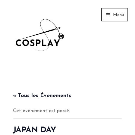
Aller
Aller
Menu
à
au
la
contenu
navigation
News
Galerie
« Tous les Évènements
Cet évènement est passé.
Tutoriel
Événements
JAPAN DAY