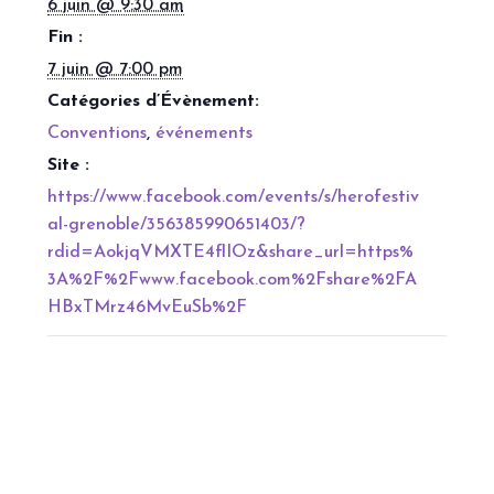
6 juin @ 9:30 am
Fin :
7 juin @ 7:00 pm
Catégories d’Évènement:
Conventions
,
événements
Site :
https://www.facebook.com/events/s/herofestiv
al-grenoble/356385990651403/?
rdid=AokjqVMXTE4flIOz&share_url=https%
3A%2F%2Fwww.facebook.com%2Fshare%2FA
HBxTMrz46MvEuSb%2F