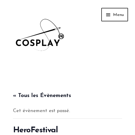
Aller
Aller
Menu
à
au
la
contenu
navigation
News
Galerie
« Tous les Évènements
Cet évènement est passé.
Tutoriel
Événements
HeroFestival