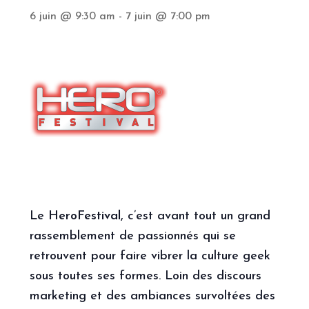
6 juin @ 9:30 am
-
7 juin @ 7:00 pm
Partenaires
Ouvrir
Compte
le
menu
enfant
Le
HeroFestival
, c’est avant tout un grand
rassemblement de passionnés qui se
retrouvent pour faire vibrer la culture geek
sous toutes ses formes. Loin des discours
marketing et des ambiances survoltées des