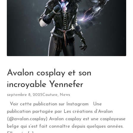
Partenaires
Ouvrir
Compte
le
menu
enfant
Avalon cosplay et son
incroyable Yennefer
septembre 8, 2025
Couture, News
Voir cette publication sur Instagram Une
publication partagée par Les créations d’Avalon
(@avalon.cosplay) Avalon cosplay est une cosplayeuse
belge qui s’est fait connaître depuis quelques années.