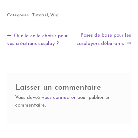
Catégories :
Tutoriel
,
Wig
Navigation
Article
Article
Poses de base pour les
Quelle colle choisir pour
précédent :
suivant :
vos créations cosplay ?
cosplayers débutants
de
l’article
Laisser un commentaire
Vous devez
vous connecter
pour publier un
commentaire.