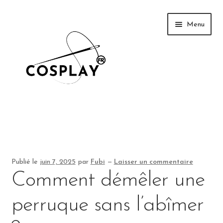
Aller
Aller
Menu
à
au
la
contenu
navigation
News
Galerie
Publié le
juin 7, 2025
par
Fubi
—
Laisser un commentaire
Comment démêler une
Tutoriel
perruque sans l’abîmer
Événements