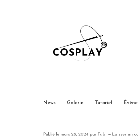
Aller
Aller
à
au
la
contenu
navigation
News
Galerie
Tutoriel
Événe
Publié le
mars 28, 2024
par
Fubi
—
Laisser un 