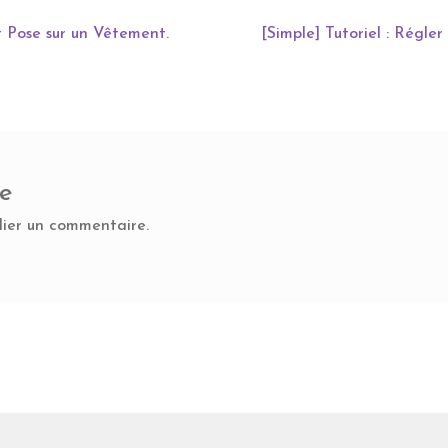
Article
t Pose sur un Vêtement.
[Simple] Tutoriel : Régl
suivant :
re
lier un commentaire.