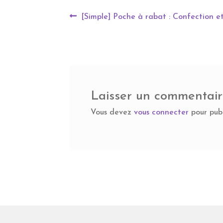
Navigation
Article
[Simple] Poche à rabat : Confection e
précédent :
de
l’article
Laisser un commentai
Vous devez
vous connecter
pour pub